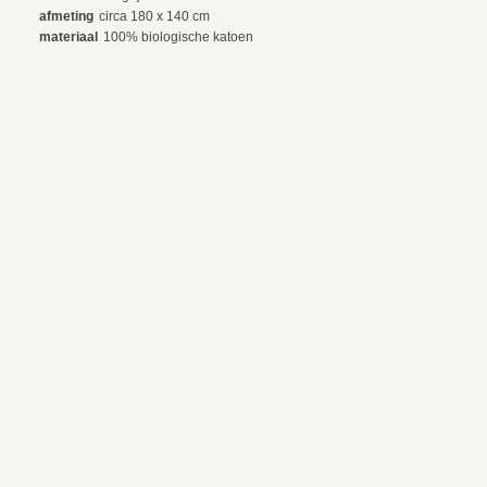
afmeting
circa 180 x 140 cm
materiaal
100% biologische katoen
wasvoorschrift
wolwasprogramma, 30 graden
betaling en verzending
ruilen en retourneren
© 2024 webdesign by sama. photography by fotop, redlab and orange or red
algemene voorwaarden
privacy voorwaarden