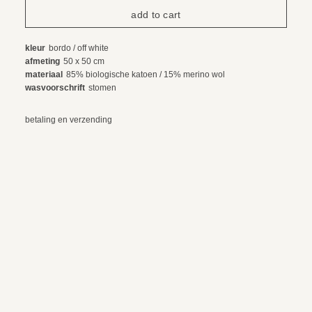
kleur
bordo / off white
afmeting
50 x 50 cm
materiaal
85% biologische katoen / 15% merino wol
wasvoorschrift
stomen
betaling en verzending
ruilen en retourneren
© 2024 webdesign by sama. photography by fotop, redlab and orange or red
algemene voorwaarden
privacy voorwaarden