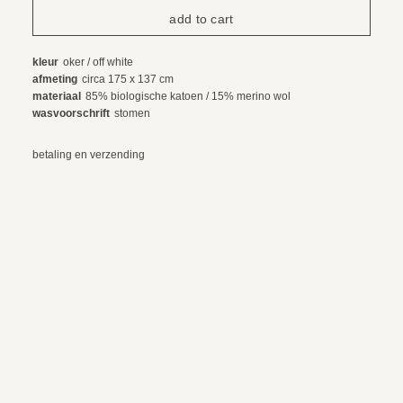
kleur
oker / off white
afmeting
circa 175 x 137 cm
materiaal
85% biologische katoen / 15% merino wol
wasvoorschrift
stomen
betaling en verzending
ruilen en retourneren
© 2024 webdesign by sama. photography by fotop, redlab and orange or red
algemene voorwaarden
privacy voorwaarden