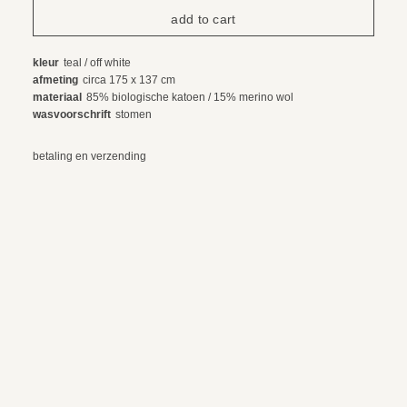
kleur
teal / off white
afmeting
circa 175 x 137 cm
materiaal
85% biologische katoen / 15% merino wol
wasvoorschrift
stomen
betaling en verzending
ruilen en retourneren
© 2024 webdesign by sama. photography by fotop, redlab and orange or red
algemene voorwaarden
privacy voorwaarden