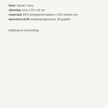
kleur
blauw / navy
afmeting
circa 170 x 30 cm
materiaal
85% biologische katoen / 15% merino wol
wasvoorschrift
wolwasprogramma, 30 graden
betaling en verzending
ruilen en retourneren
© 2024 webdesign by sama. photography by fotop, redlab and orange or red
algemene voorwaarden
privacy voorwaarden